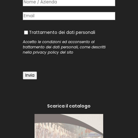
Nome /​ Azienda
(richiesto)
*
Posta elettronica
(richiesto)
*
Trattamento dei dati personali
Trattamento dei dati personali
Accetto le condizioni ed acconsento al
trattamento dei dati personali, come descritti
nella
privacy policy
del sito
Invia
Scarica il catalogo