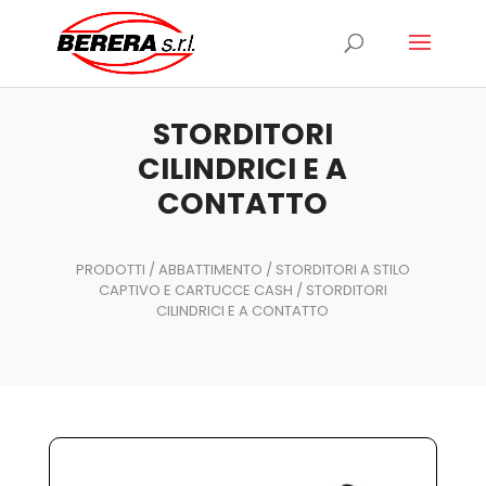
Ricerca
prodotti
STORDITORI
CILINDRICI E A
CONTATTO
PRODOTTI
/
ABBATTIMENTO
/
STORDITORI A STILO
CAPTIVO E CARTUCCE CASH
/ STORDITORI
CILINDRICI E A CONTATTO