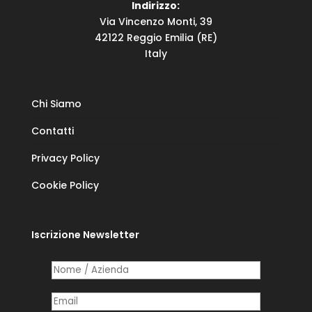
Indirizzo:
Via Vincenzo Monti, 39
42122 Reggio Emilia (RE)
Italy
Chi Siamo
Contatti
Privacy Policy
Cookie Policy
Iscrizione Newsletter
Nome /​ Azienda
(richiesto)
*
Posta elettronica
(richiesto)
*