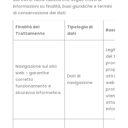
informazioni su finalità, basi giuridiche e termini
di conservazione dei dati:
Finalità del
Tipologia di
Base giuri
Trattamento
dati
Legittimo 
del titolar
promuover
Navigazione sul sito
propria att
web – garantire
Dati di
attraverso
corretto
navigazione
web e di
funzionamento e
proteggere
sicurezza informatica
utenti e il 
attacchi
informatic