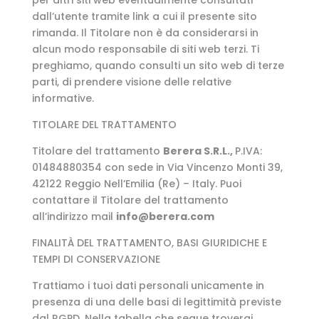
per altri siti web eventualmente consultati
dall’utente tramite link a cui il presente sito
rimanda. Il Titolare non è da considerarsi in
alcun modo responsabile di siti web terzi. Ti
preghiamo, quando consulti un sito web di terze
parti, di prendere visione delle relative
informative.
TITOLARE DEL TRATTAMENTO
Titolare del trattamento
Berera S.R.L.,
P.IVA:
01484880354 con sede in Via Vincenzo Monti 39,
42122 Reggio Nell’Emilia (Re) – Italy. Puoi
contattare il Titolare del trattamento
all’indirizzo mail
info@berera.com
FINALITÀ DEL TRATTAMENTO, BASI GIURIDICHE E
TEMPI DI CONSERVAZIONE
Trattiamo i tuoi dati personali unicamente in
presenza di una delle basi di legittimità previste
dal RGPD. Nella tabella che segue troverai