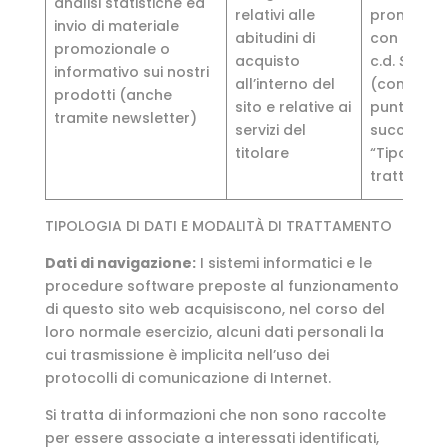
analisi statistiche ed
relativi alle
promoziona
invio di materiale
abitudini di
con la mod
promozionale o
acquisto
c.d.
Soft S
informativo sui nostri
all’interno del
(come desc
prodotti (anche
sito e relative ai
punto nell
tramite newsletter)
servizi del
successiva
titolare
“Tipologia 
trattati”)
TIPOLOGIA DI DATI E MODALITÀ DI TRATTAMENTO
Dati di navigazione:
I sistemi informatici e le
procedure software preposte al funzionamento
di questo sito web acquisiscono, nel corso del
loro normale esercizio, alcuni dati personali la
cui trasmissione è implicita nell’uso dei
protocolli di comunicazione di Internet.
Si tratta di informazioni che non sono raccolte
per essere associate a interessati identificati,