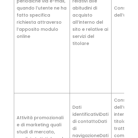
periodiche via e-mail,
relativi alle
quando l’utente ne ha
abitudini di
Consenso 
fatto specifica
acquisto
dell’utente
richiesta attraverso
all’interno del
l’apposito modulo
sito e relative ai
online
servizi del
titolare
Consenso 
Dati
dell’utente
identificativiDati
interesse 
Attività promozionali
di contattoDati
titolare de
e di marketing quali
di
trattament
studi di mercato,
navigazioneDati
comunicaz