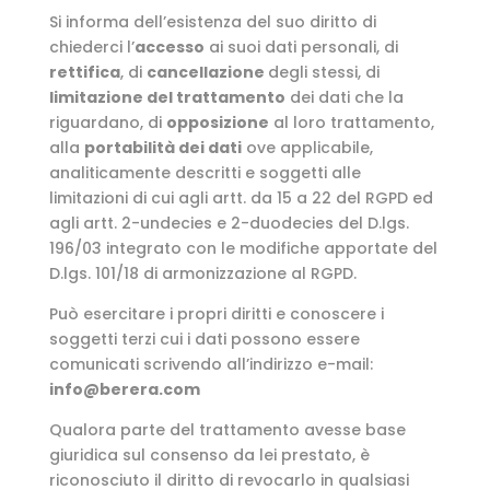
Si informa dell’esistenza del suo diritto di
chiederci l’
accesso
ai suoi dati personali, di
rettifica
, di
cancellazione
degli stessi, di
limitazione del trattamento
dei dati che la
riguardano, di
opposizione
al loro trattamento,
alla
portabilità dei dati
ove applicabile,
analiticamente descritti e soggetti alle
limitazioni di cui agli artt. da 15 a 22 del RGPD ed
agli artt. 2-undecies e 2-duodecies del D.lgs.
196/03 integrato con le modifiche apportate del
D.lgs. 101/18 di armonizzazione al RGPD.
Può esercitare i propri diritti e conoscere i
soggetti terzi cui i dati possono essere
comunicati scrivendo all’indirizzo e-mail:
info@berera.com
Qualora parte del trattamento avesse base
giuridica sul consenso da lei prestato, è
riconosciuto il diritto di revocarlo in qualsiasi