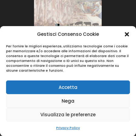
Gestisci Consenso Cookie
Per fornire le migliori esperienze, utilizziamo tecnologie come i cookie
per memorizzare e/o accedere alle informazioni del dispositivo. Il
consenso a queste tecnologie ci permetterà di elaborare dati come il
comportamento di navigazione o ID unici su questo sito. Non
acconsentire o ritirare il consenso può influire negativamente su
alcune caratteristiche e funzioni.
Accetta
Nega
© 2023 |
Berera Srl
- Via Vincenzo Monti 39 -
Visualizza le preferenze
42122 Reggio Emilia ( RE ) - Partita IVA :
01484880354
Privacy Policy