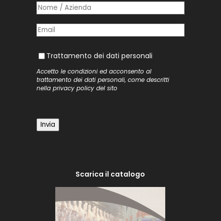
Nome /​ Azienda
(richiesto)
*
Posta elettronica
(richiesto)
*
Trattamento dei dati personali
Trattamento dei dati personali
Accetto le condizioni ed acconsento al
trattamento dei dati personali, come descritti
nella
privacy policy
del sito
Invia
Scarica il catalogo