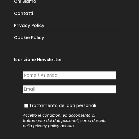
Chi Siamo
Contatti
Privacy Policy
Cookie Policy
Iscrizione Newsletter
Nome /​ Azienda
(richiesto)
*
Posta elettronica
(richiesto)
*
Trattamento dei dati personali
Trattamento dei dati personali
Accetto le condizioni ed acconsento al
trattamento dei dati personali, come descritti
nella
privacy policy
del sito