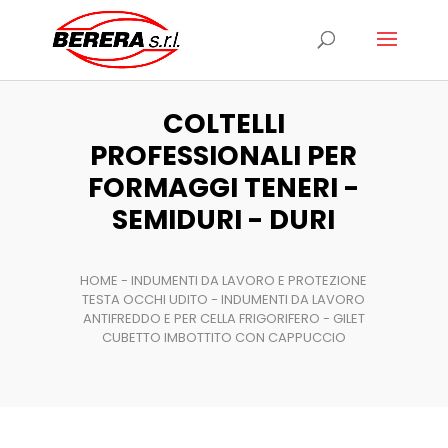
Ricerca
prodotti
COLTELLI
PROFESSIONALI PER
FORMAGGI TENERI -
SEMIDURI - DURI
HOME
-
INDUMENTI DA LAVORO E PROTEZIONE
TESTA OCCHI UDITO
-
INDUMENTI DA LAVORO
ANTIFREDDO E PER CELLA FRIGORIFERO
- GILET
CUBETTO IMBOTTITO CON CAPPUCCIO