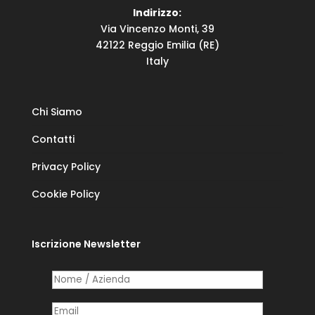
Indirizzo:
Via Vincenzo Monti, 39
42122 Reggio Emilia (RE)
Italy
Chi Siamo
Contatti
Privacy Policy
Cookie Policy
Iscrizione Newsletter
Nome /​ Azienda
(richiesto)
*
Posta elettronica
(richiesto)
*