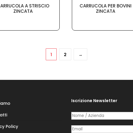
ARRUCOLA A STRISCIO
CARRUCOLA PER BOVINI
ZINCATA
ZINCATA
1
2
→
Iscrizione Newsletter
Siamo
atti
Nome /​ Azienda
(richiesto)
*
cy Policy
Posta elettronica
(richiesto)
*