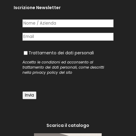
Iscrizione Newsletter
Nome /​ Azienda
(richiesto)
*
Posta elettronica
(richiesto)
*
Trattamento dei dati personali
Trattamento dei dati personali
Accetto le condizioni ed acconsento al
trattamento dei dati personali, come descritti
nella
privacy policy
del sito
Invia
Scarica il catalogo