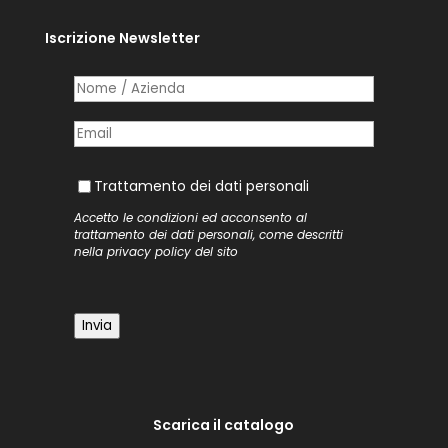
Iscrizione Newsletter
Nome /​ Azienda
(richiesto)
*
Posta elettronica
(richiesto)
*
Trattamento dei dati personali
Trattamento dei dati personali
Accetto le condizioni ed acconsento al
trattamento dei dati personali, come descritti
nella
privacy policy
del sito
Invia
Scarica il catalogo