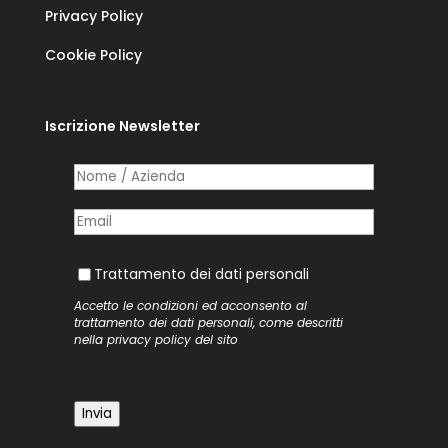
Privacy Policy
Cookie Policy
Iscrizione Newsletter
Nome /​ Azienda
(richiesto)
*
Posta elettronica
(richiesto)
*
Trattamento dei dati personali
Trattamento dei dati personali
Accetto le condizioni ed acconsento al
trattamento dei dati personali, come descritti
nella
privacy policy
del sito
Invia