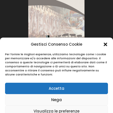
Gestisci Consenso Cookie
Per fornire le migliori esperienze, utilizziamo tecnologie come i cookie
per memorizzare e/o accedere alle informazioni del dispositivo. Il
consenso a queste tecnologie ci permetterà di elaborare dati come il
comportamento di navigazione o ID unici su questo sito. Non
acconsentire o ritirare il consenso può influire negativamente su
alcune caratteristiche e funzioni.
Accetta
Nega
© 2023 |
Berera Srl
- Via Vincenzo Monti 39 -
Visualizza le preferenze