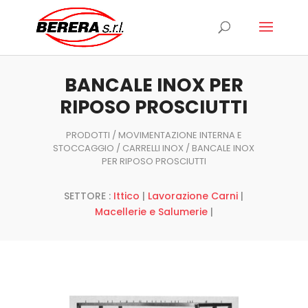
Ricerca
prodotti
BANCALE INOX PER
RIPOSO PROSCIUTTI
PRODOTTI
/
MOVIMENTAZIONE INTERNA E
STOCCAGGIO
/
CARRELLI INOX
/ BANCALE INOX
PER RIPOSO PROSCIUTTI
SETTORE :
Ittico
|
Lavorazione Carni
|
Macellerie e Salumerie
|