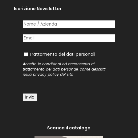
Iscrizione Newsletter
Nome /​ Azienda
(richiesto)
*
Posta elettronica
(richiesto)
*
Trattamento dei dati personali
Trattamento dei dati personali
Accetto le condizioni ed acconsento al
trattamento dei dati personali, come descritti
nella
privacy policy
del sito
Invia
Scarica il catalogo