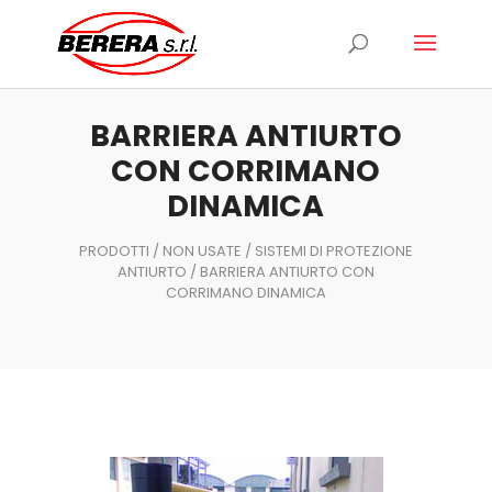
Ricerca
prodotti
BARRIERA ANTIURTO
CON CORRIMANO
DINAMICA
PRODOTTI
/
NON USATE
/
SISTEMI DI PROTEZIONE
ANTIURTO
/ BARRIERA ANTIURTO CON
CORRIMANO DINAMICA