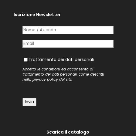
Iscrizione Newsletter
Nome /​ Azienda
(richiesto)
*
Posta elettronica
(richiesto)
*
Trattamento dei dati personali
Trattamento dei dati personali
Accetto le condizioni ed acconsento al
trattamento dei dati personali, come descritti
nella
privacy policy
del sito
Invia
Scarica il catalogo