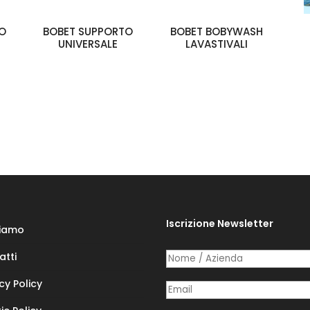
IO
BOBET SUPPORTO
BOBET BOBYWASH
UNIVERSALE
LAVASTIVALI
Iscrizione Newsletter
Siamo
atti
Nome /​ Azienda
(richiesto)
*
cy Policy
Posta elettronica
(richiesto)
*