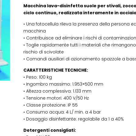
Macchina lava-disinfetta suole per stivali, zocc
ciclo continuo, realizzata interamente in acciaio
• Una fotocellula rileva la presenza della persona
macchina
• Contribuisce ad eliminare i rischi di contaminazio
• Toglie rapidamente tutti i materiali che rimangono
rischio di scivolate
• Comandi ausiliari di azionamento spazzole a bas
CARATTERISTICHE TECNICHE:
• Peso: 100 kg
• Ingombro massimo: 1.953×500 mm
• Altezza complessiva: 1.133 mm
• Tensione motori: 400 V/50 Hz
• Classe protezione: IP 55
• Consumo acqua: 4 L/ min. a 4 bar
• Dosaggio disinfettante: regolabile da 1 a 40%
Detergenti consigliati: