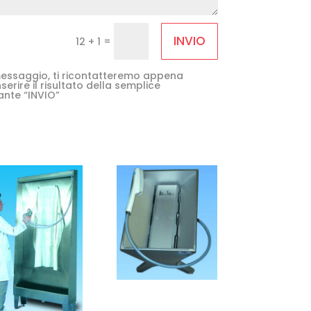
INVIO
=
12 + 1
e messaggio, ti ricontatteremo appena
serire il risultato della semplice
ante “INVIO”