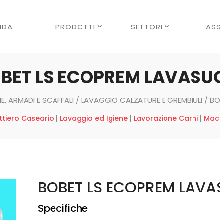
Ricerca
prodotti
NDA
PRODOTTI
SETTORI
ASS
BET LS ECOPREM LAVASU
E, ARMADI E SCAFFALI
/
LAVAGGIO CALZATURE E GREMBIULI
/ BO
ttiero Caseario
|
Lavaggio ed Igiene
|
Lavorazione Carni
|
Mace
BOBET LS ECOPREM LAVA
Specifiche