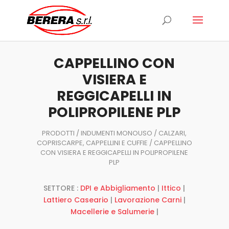
Ricerca
prodotti
CAPPELLINO CON
VISIERA E
REGGICAPELLI IN
POLIPROPILENE PLP
PRODOTTI
/
INDUMENTI MONOUSO
/
CALZARI,
COPRISCARPE, CAPPELLINI E CUFFIE
/ CAPPELLINO
CON VISIERA E REGGICAPELLI IN POLIPROPILENE
PLP
SETTORE :
DPI e Abbigliamento
|
Ittico
|
Lattiero Caseario
|
Lavorazione Carni
|
Macellerie e Salumerie
|