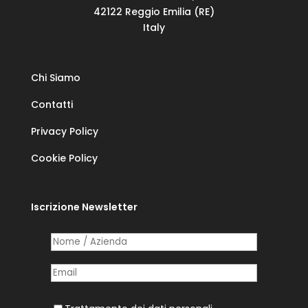
42122 Reggio Emilia (RE)
Italy
Chi Siamo
Contatti
Privacy Policy
Cookie Policy
Iscrizione Newsletter
Nome /​ Azienda
(richiesto)
*
Posta elettronica
(richiesto)
*
Trattamento dei dati personali