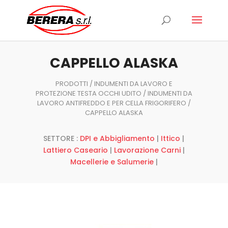
Ricerca
prodotti
CAPPELLO ALASKA
PRODOTTI
/
INDUMENTI DA LAVORO E
PROTEZIONE TESTA OCCHI UDITO
/
INDUMENTI DA
LAVORO ANTIFREDDO E PER CELLA FRIGORIFERO
/
CAPPELLO ALASKA
SETTORE :
DPI e Abbigliamento
|
Ittico
|
Lattiero Caseario
|
Lavorazione Carni
|
Macellerie e Salumerie
|