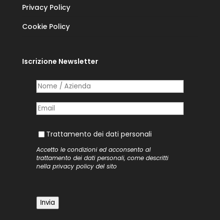
Privacy Policy
Cookie Policy
Iscrizione Newsletter
Nome /​ Azienda
(richiesto)
*
Posta elettronica
(richiesto)
*
Trattamento dei dati personali
Trattamento dei dati personali
Accetto le condizioni ed acconsento al
trattamento dei dati personali, come descritti
nella
privacy policy
del sito
Invia