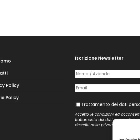
Iscrizione Newsletter
Siamo
atti
Nome /​ Azienda
(richiesto)
*
cy Policy
Posta elettronica
(richiesto)
*
ie Policy
Trattamento dei dati personal
Trattamento dei dati perso
Accetto le condizioni ed acconsen
trattamento dei dati personali, co
descritti nella
privacy policy
del si
Per fornire 