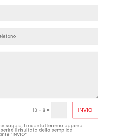
INVIO
=
10 + 8
e messaggio, ti ricontatteremo appena
serire il risultato della semplice
ante “INVIO”