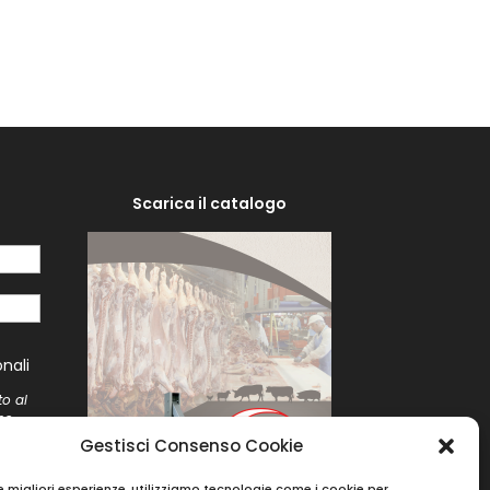
Scarica il catalogo
i
nali
to al
me
to
Gestisci Consenso Cookie
le migliori esperienze, utilizziamo tecnologie come i cookie per