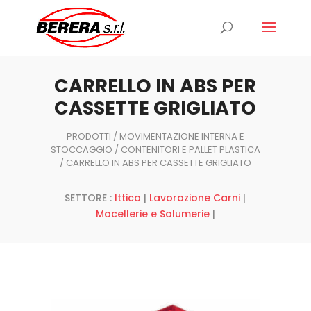
Ricerca
prodotti
CARRELLO IN ABS PER
CASSETTE GRIGLIATO
PRODOTTI
/
MOVIMENTAZIONE INTERNA E
STOCCAGGIO
/
CONTENITORI E PALLET PLASTICA
/ CARRELLO IN ABS PER CASSETTE GRIGLIATO
SETTORE :
Ittico
|
Lavorazione Carni
|
Macellerie e Salumerie
|