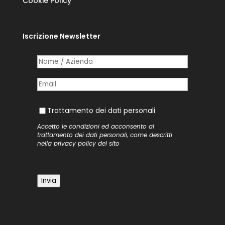
Cookie Policy
Iscrizione Newsletter
Nome /​ Azienda
(richiesto)
*
Posta elettronica
(richiesto)
*
Trattamento dei dati personali
Trattamento dei dati personali
Accetto le condizioni ed acconsento al
trattamento dei dati personali, come descritti
nella
privacy policy
del sito
Invia