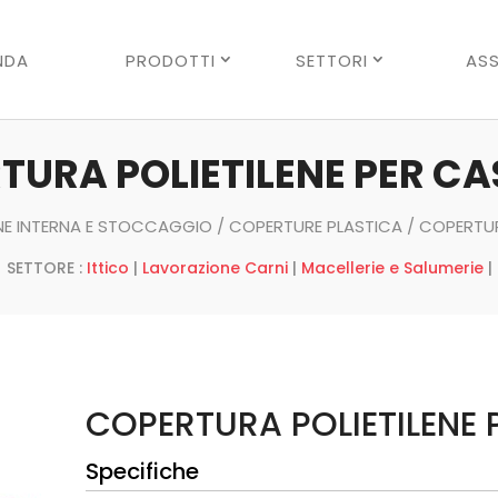
Ricerca
prodotti
NDA
PRODOTTI
SETTORI
ASS
TURA POLIETILENE PER CA
E INTERNA E STOCCAGGIO
/
COPERTURE PLASTICA
/ COPERTUR
SETTORE :
Ittico
|
Lavorazione Carni
|
Macellerie e Salumerie
|
COPERTURA POLIETILENE 
Specifiche