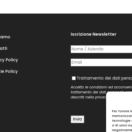
Iscrizione Newsletter
Siamo
atti
Nome /​ Azienda
(richiesto)
*
cy Policy
Posta elettronica
(richiesto)
*
ie Policy
Trattamento dei dati personal
Trattamento dei dati perso
Accetto le condizioni ed acconsen
trattamento dei dati personali, co
descritti nella
privacy policy
del si
Per fornire 
memorizzare
Invia
tecnologie 
o ID unici s
negativamen