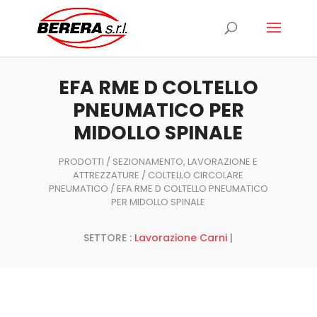
Ricerca
prodotti
EFA RME D COLTELLO
PNEUMATICO PER
MIDOLLO SPINALE
PRODOTTI
/
SEZIONAMENTO, LAVORAZIONE E
ATTREZZATURE
/
COLTELLO CIRCOLARE
PNEUMATICO
/ EFA RME D COLTELLO PNEUMATICO
PER MIDOLLO SPINALE
SETTORE :
Lavorazione Carni
|