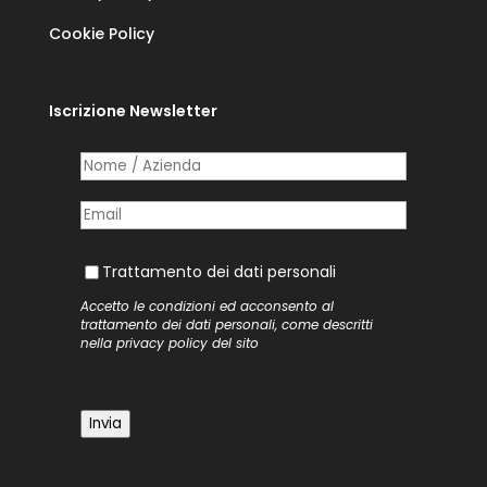
Cookie Policy
Iscrizione Newsletter
Nome /​ Azienda
(richiesto)
*
Posta elettronica
(richiesto)
*
Trattamento dei dati personali
Trattamento dei dati personali
Accetto le condizioni ed acconsento al
trattamento dei dati personali, come descritti
nella
privacy policy
del sito
Invia