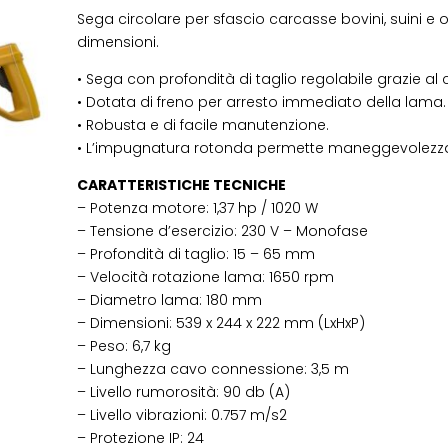
Sega circolare per sfascio carcasse bovini, suini e o
dimensioni.
• Sega con profondità di taglio regolabile grazie al 
• Dotata di freno per arresto immediato della lama.
• Robusta e di facile manutenzione.
• L’impugnatura rotonda permette maneggevolezz
CARATTERISTICHE TECNICHE
– Potenza motore: 1,37 hp / 1020 W
– Tensione d’esercizio: 230 V – Monofase
– Profondità di taglio: 15 – 65 mm
– Velocità rotazione lama: 1650 rpm
– Diametro lama: 180 mm
– Dimensioni: 539 x 244 x 222 mm (LxHxP)
– Peso: 6,7 kg
– Lunghezza cavo connessione: 3,5 m
– Livello rumorosità: 90 db (A)
– Livello vibrazioni: 0.757 m/s2
– Protezione IP: 24