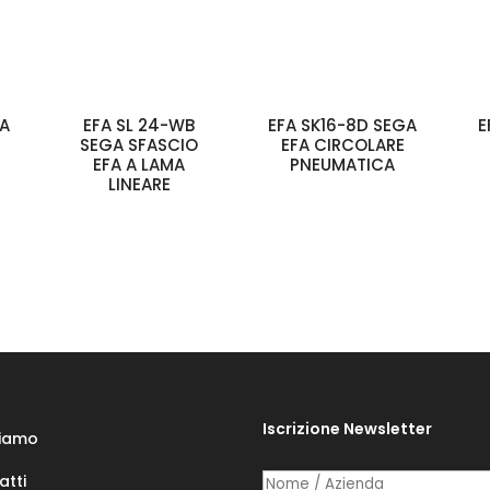
GA
EFA SL 24-WB
EFA SK16-8D SEGA
E
SEGA SFASCIO
EFA CIRCOLARE
EFA A LAMA
PNEUMATICA
LINEARE
Iscrizione Newsletter
Siamo
atti
Nome /​ Azienda
(richiesto)
*