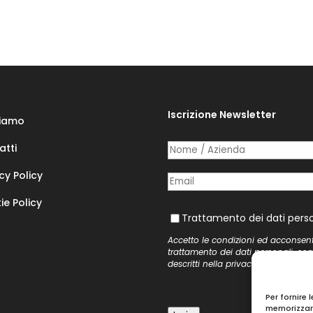
Iscrizione Newsletter
Siamo
atti
Nome /​ Azienda
(richiesto)
*
cy Policy
Posta elettronica
(richiesto)
*
ie Policy
Trattamento dei dati personal
Trattamento dei dati perso
Accetto le condizioni ed acconsen
trattamento dei dati personali, co
descritti nella
privacy policy
del si
Per fornire 
memorizzare