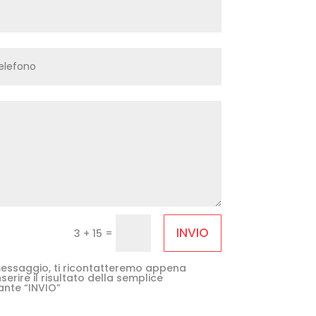
INVIO
=
3 + 15
e messaggio, ti ricontatteremo appena
serire il risultato della semplice
ante “INVIO”