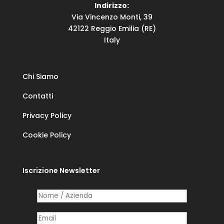
Indirizzo:
Via Vincenzo Monti, 39
42122 Reggio Emilia (RE)
Italy
Chi Siamo
Contatti
Privacy Policy
Cookie Policy
Iscrizione Newsletter
Nome /​ Azienda
(richiesto)
*
Posta elettronica
(richiesto)
*