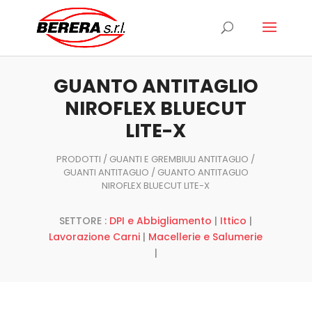
Ricerca
prodotti
GUANTO ANTITAGLIO
NIROFLEX BLUECUT
LITE-X
PRODOTTI
/
GUANTI E GREMBIULI ANTITAGLIO
/
GUANTI ANTITAGLIO
/ GUANTO ANTITAGLIO
NIROFLEX BLUECUT LITE-X
SETTORE :
DPI e Abbigliamento
|
Ittico
|
Lavorazione Carni
|
Macellerie e Salumerie
|