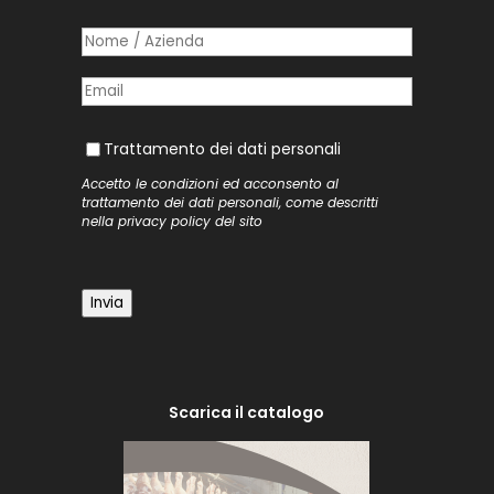
Nome /​ Azienda
(richiesto)
*
Posta elettronica
(richiesto)
*
Trattamento dei dati personali
Trattamento dei dati personali
Accetto le condizioni ed acconsento al
trattamento dei dati personali, come descritti
nella
privacy policy
del sito
Invia
Scarica il catalogo