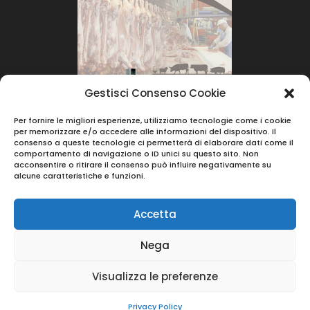
Gestisci Consenso Cookie
Per fornire le migliori esperienze, utilizziamo tecnologie come i cookie
per memorizzare e/o accedere alle informazioni del dispositivo. Il
consenso a queste tecnologie ci permetterà di elaborare dati come il
comportamento di navigazione o ID unici su questo sito. Non
acconsentire o ritirare il consenso può influire negativamente su
alcune caratteristiche e funzioni.
Accetta
Nega
© 2023 |
Berera Srl
- Via Vincenzo Monti 39 -
Visualizza le preferenze
42122 Reggio Emilia ( RE ) - Partita IVA :
01484880354
Privacy Policy