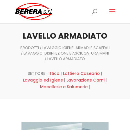
Ricerca
prodotti
LAVELLO ARMADIATO
PRODOTTI
/
LAVAGGIO IGIENE, ARMADI E SCAFFALI
/
LAVAGGIO, DISINFEZIONE E ASCIUGATURA MANI
/ LAVELLO ARMADIATO
SETTORE :
Ittico
|
Lattiero Caseario
|
Lavaggio ed Igiene
|
Lavorazione Carni
|
Macellerie e Salumerie
|