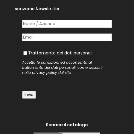
Iscrizione Newsletter
Nome /​ Azienda
(richiesto)
*
Posta elettronica
(richiesto)
*
Trattamento dei dati personali
Trattamento dei dati personali
Accetto le condizioni ed acconsento al
trattamento dei dati personali, come descritti
nella
privacy policy
del sito
Invia
Scarica il catalogo