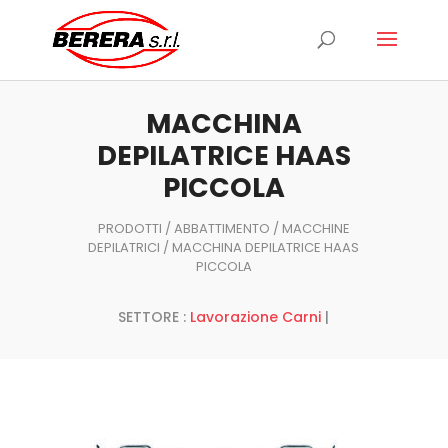
Ricerca
prodotti
MACCHINA
DEPILATRICE HAAS
PICCOLA
PRODOTTI
/
ABBATTIMENTO
/
MACCHINE
DEPILATRICI
/ MACCHINA DEPILATRICE HAAS
PICCOLA
SETTORE :
Lavorazione Carni
|