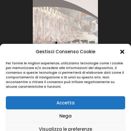
Gestisci Consenso Cookie
Per fornire le migliori esperienze, utilizziamo tecnologie come i cookie
per memorizzare e/o accedere alle informazioni del dispositivo. Il
consenso a queste tecnologie ci permetterà di elaborare dati come il
comportamento di navigazione o ID unici su questo sito. Non
acconsentire o ritirare il consenso può influire negativamente su
alcune caratteristiche e funzioni.
Accetta
Nega
© 2023 |
Berera Srl
- Via Vincenzo Monti 39 -
Visualizza le preferenze