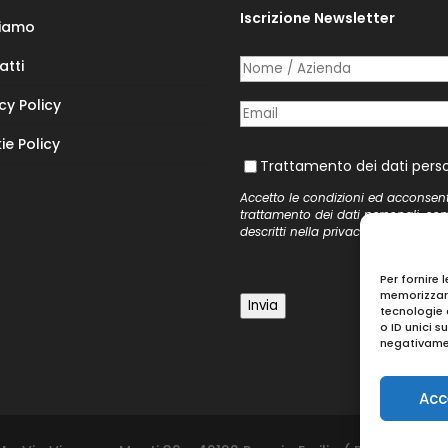
Iscrizione Newsletter
Siamo
atti
Nome /​ Azienda
(richiesto)
*
cy Policy
Posta elettronica
(richiesto)
*
ie Policy
Trattamento dei dati personal
Trattamento dei dati perso
Accetto le condizioni ed acconsen
trattamento dei dati personali, co
descritti nella
privacy policy
del si
Per fornire 
memorizzare
Invia
tecnologie 
o ID unici s
negativamen
Acc