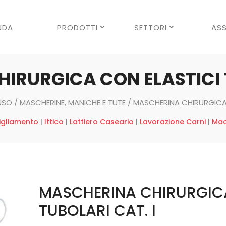
Ricerca
prodotti
NDA
PRODOTTI
SETTORI
ASS
IRURGICA CON ELASTICI T
USO
/
MASCHERINE, MANICHE E TUTE
/ MASCHERINA CHIRURGICA 
igliamento
|
Ittico
|
Lattiero Caseario
|
Lavorazione Carni
|
Mac
MASCHERINA CHIRURGICA
TUBOLARI CAT. I