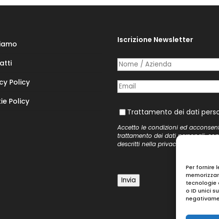
Iscrizione Newsletter
Siamo
atti
Nome /​ Azienda
(richiesto)
*
cy Policy
Posta elettronica
(richiesto)
*
ie Policy
Trattamento dei dati personal
Trattamento dei dati perso
Accetto le condizioni ed acconsen
trattamento dei dati personali, co
descritti nella
privacy policy
del si
Per fornire 
memorizzare
Invia
tecnologie 
o ID unici s
negativamen