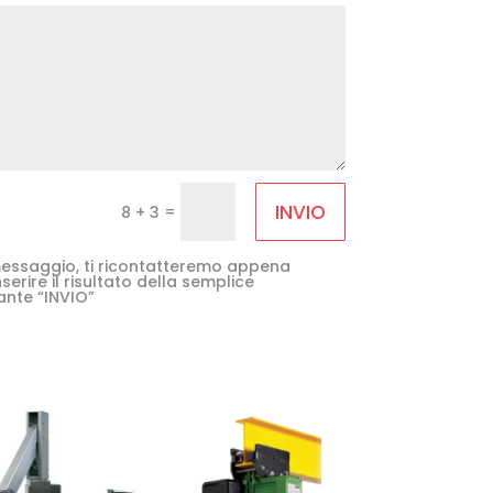
INVIO
=
8 + 3
e messaggio, ti ricontatteremo appena
serire il risultato della semplice
ante “INVIO”