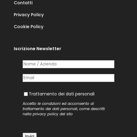
Contatti
Privacy Policy
Cookie Policy
Iscrizione Newsletter
Nome /​ Azienda
(richiesto)
*
Posta elettronica
(richiesto)
*
Trattamento dei dati personali
Trattamento dei dati personali
Accetto le condizioni ed acconsento al
trattamento dei dati personali, come descritti
nella
privacy policy
del sito
Invia