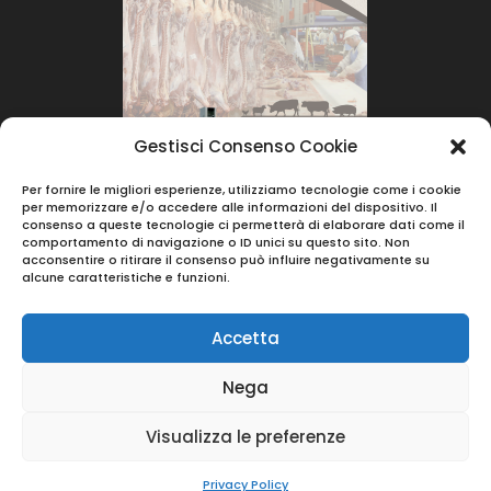
Gestisci Consenso Cookie
Per fornire le migliori esperienze, utilizziamo tecnologie come i cookie
per memorizzare e/o accedere alle informazioni del dispositivo. Il
consenso a queste tecnologie ci permetterà di elaborare dati come il
comportamento di navigazione o ID unici su questo sito. Non
acconsentire o ritirare il consenso può influire negativamente su
alcune caratteristiche e funzioni.
Accetta
Nega
© 2023 |
Berera Srl
- Via Vincenzo Monti 39 -
Visualizza le preferenze
42122 Reggio Emilia ( RE ) - Partita IVA :
01484880354
Privacy Policy