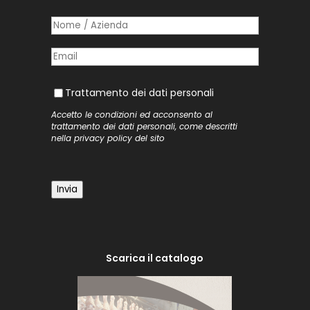
Nome /​ Azienda
(richiesto)
*
Posta elettronica
(richiesto)
*
Trattamento dei dati personali
Trattamento dei dati personali
Accetto le condizioni ed acconsento al
trattamento dei dati personali, come descritti
nella
privacy policy
del sito
Invia
Scarica il catalogo