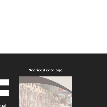
Scarica il catalogo
i
nali