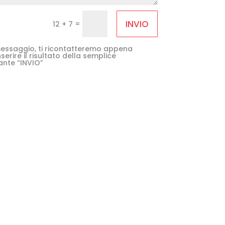
INVIO
=
12 + 7
e messaggio, ti ricontatteremo appena
serire il risultato della semplice
ante “INVIO”