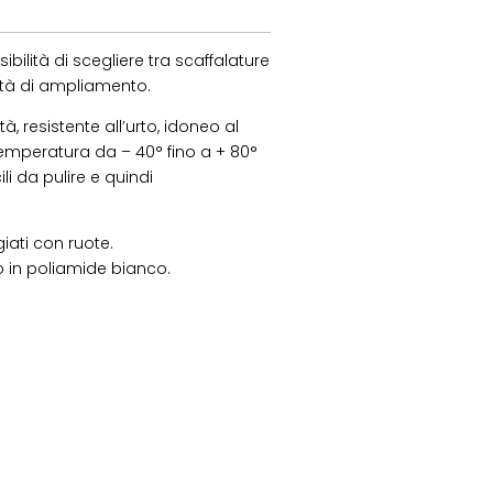
ibilità di scegliere tra scaffalature
ità di ampliamento.
à, resistente all’urto, idoneo al
emperatura da – 40° fino a + 80°
li da pulire e quindi
iati con ruote.
no in poliamide bianco.