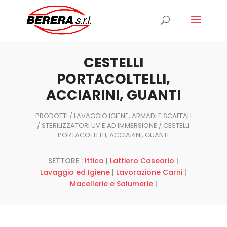
Ricerca
prodotti
CESTELLI
PORTACOLTELLI,
ACCIARINI, GUANTI
PRODOTTI
/
LAVAGGIO IGIENE, ARMADI E SCAFFALI
/
STERILIZZATORI UV E AD IMMERSIONE
/ CESTELLI
PORTACOLTELLI, ACCIARINI, GUANTI
SETTORE :
Ittico
|
Lattiero Caseario
|
Lavaggio ed Igiene
|
Lavorazione Carni
|
Macellerie e Salumerie
|