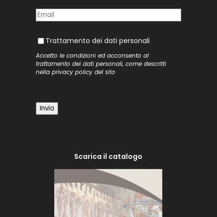
Posta elettronica
(richiesto)
*
Trattamento dei dati personali
Trattamento dei dati personali
Accetto le condizioni ed acconsento al
trattamento dei dati personali, come descritti
nella
privacy policy
del sito
Invia
Scarica il catalogo