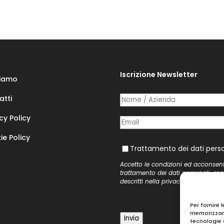
Iscrizione Newsletter
Siamo
atti
Nome /​ Azienda
(richiesto)
*
cy Policy
Posta elettronica
(richiesto)
*
ie Policy
Trattamento dei dati personal
Trattamento dei dati perso
Accetto le condizioni ed acconsen
trattamento dei dati personali, co
descritti nella
privacy policy
del si
Per fornire 
memorizzare
Invia
tecnologie 