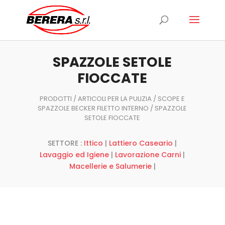
Ricerca
prodotti
SPAZZOLE SETOLE
FIOCCATE
PRODOTTI
/
ARTICOLI PER LA PULIZIA
/
SCOPE E
SPAZZOLE BECKER FILETTO INTERNO
/ SPAZZOLE
SETOLE FIOCCATE
SETTORE :
Ittico
|
Lattiero Caseario
|
Lavaggio ed Igiene
|
Lavorazione Carni
|
Macellerie e Salumerie
|