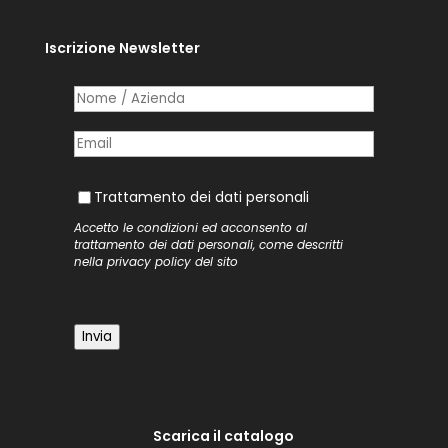
Iscrizione Newsletter
Nome /​ Azienda
(richiesto)
*
Posta elettronica
(richiesto)
*
Trattamento dei dati personali
Trattamento dei dati personali
Accetto le condizioni ed acconsento al
trattamento dei dati personali, come descritti
nella
privacy policy
del sito
Invia
Scarica il catalogo