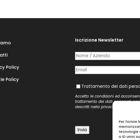
Iscrizione Newsletter
Siamo
atti
Nome /​ Azienda
(richiesto)
*
cy Policy
Posta elettronica
(richiesto)
*
ie Policy
Trattamento dei dati personal
Trattamento dei dati perso
Accetto le condizioni ed acconsen
trattamento dei dati personali, co
descritti nella
privacy policy
del si
Per fornire 
memorizzare
Invia
tecnologie 
o ID unici s