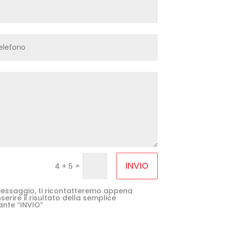
INVIO
=
4 + 5
e messaggio, ti ricontatteremo appena
serire il risultato della semplice
ante “INVIO”