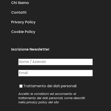
Chi Siamo
Contatti
Privacy Policy
Cookie Policy
Iscrizione Newsletter
Nome /​ Azienda
(richiesto)
*
Posta elettronica
(richiesto)
*
Trattamento dei dati personali
Trattamento dei dati personali
Accetto le condizioni ed acconsento al
trattamento dei dati personali, come descritti
nella
privacy policy
del sito