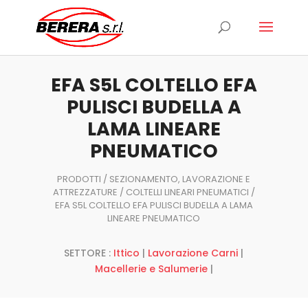
Ricerca
prodotti
EFA S5L COLTELLO EFA
PULISCI BUDELLA A
LAMA LINEARE
PNEUMATICO
PRODOTTI
/
SEZIONAMENTO, LAVORAZIONE E
ATTREZZATURE
/
COLTELLI LINEARI PNEUMATICI
/
EFA S5L COLTELLO EFA PULISCI BUDELLA A LAMA
LINEARE PNEUMATICO
SETTORE :
Ittico
|
Lavorazione Carni
|
Macellerie e Salumerie
|