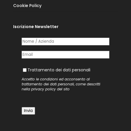
Cookie Policy
Iscrizione Newsletter
Nome /​ Azienda
(richiesto)
*
Posta elettronica
(richiesto)
*
Trattamento dei dati personali
Trattamento dei dati personali
Accetto le condizioni ed acconsento al
trattamento dei dati personali, come descritti
nella
privacy policy
del sito
Invia