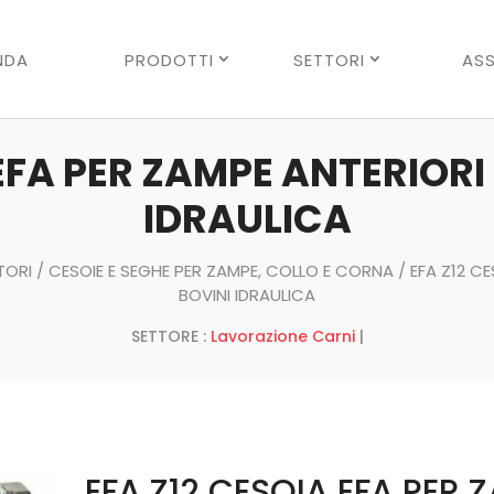
Ricerca
prodotti
NDA
PRODOTTI
SETTORI
ASS
 EFA PER ZAMPE ANTERIORI
IDRAULICA
TORI
/
CESOIE E SEGHE PER ZAMPE, COLLO E CORNA
/ EFA Z12 C
BOVINI IDRAULICA
SETTORE :
Lavorazione Carni
|
EFA Z12 CESOIA EFA PER 