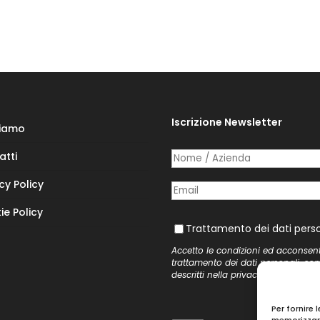
Iscrizione Newsletter
Siamo
atti
Nome /​ Azienda
(richiesto)
*
cy Policy
Posta elettronica
(richiesto)
*
ie Policy
Trattamento dei dati personal
Trattamento dei dati perso
Accetto le condizioni ed acconsen
trattamento dei dati personali, co
descritti nella
privacy policy
del si
Per fornire 