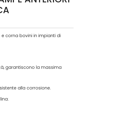
CA
e corna bovini in impianti di
ità, garantiscono la massima
esistente alla corrosione.
lina: