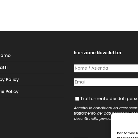
Iscrizione Newsletter
Siamo
atti
Nome /​ Azienda
(richiesto)
*
cy Policy
Posta elettronica
(richiesto)
*
ie Policy
Trattamento dei dati personal
Trattamento dei dati perso
Accetto le condizioni ed acconsen
trattamento dei dati personali, co
descritti nella
privacy policy
del si
Per fornire 