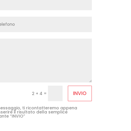
INVIO
=
2 + 4
e messaggio, ti ricontatteremo appena
serire il risultato della semplice
ante “INVIO”