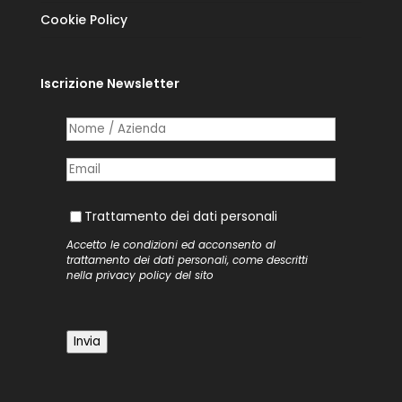
Cookie Policy
Iscrizione Newsletter
Nome /​ Azienda
(richiesto)
*
Posta elettronica
(richiesto)
*
Trattamento dei dati personali
Trattamento dei dati personali
Accetto le condizioni ed acconsento al
trattamento dei dati personali, come descritti
nella
privacy policy
del sito
Invia