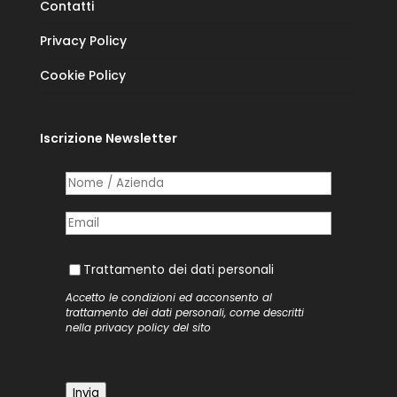
Contatti
Privacy Policy
Cookie Policy
Iscrizione Newsletter
Nome /​ Azienda
(richiesto)
*
Posta elettronica
(richiesto)
*
Trattamento dei dati personali
Trattamento dei dati personali
Accetto le condizioni ed acconsento al
trattamento dei dati personali, come descritti
nella
privacy policy
del sito
Invia