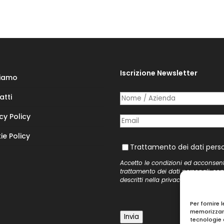
Iscrizione Newsletter
Siamo
atti
Nome /​ Azienda
(richiesto)
*
cy Policy
Posta elettronica
(richiesto)
*
ie Policy
Trattamento dei dati personal
Trattamento dei dati perso
Accetto le condizioni ed acconsen
trattamento dei dati personali, co
descritti nella
privacy policy
del si
Per fornire 
memorizzare
Invia
tecnologie 