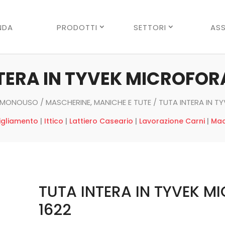
Ricerca
prodotti
NDA
PRODOTTI
SETTORI
ASS
TERA IN TYVEK MICROFOR
I MONOUSO
/
MASCHERINE, MANICHE E TUTE
/ TUTA INTERA IN T
igliamento
|
Ittico
|
Lattiero Caseario
|
Lavorazione Carni
|
Mac
TUTA INTERA IN TYVEK 
1622