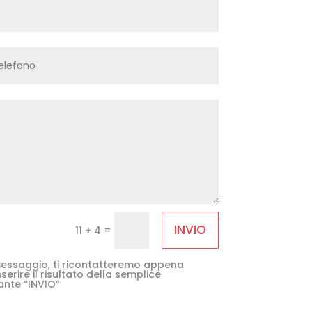
INVIO
=
11 + 4
e messaggio, ti ricontatteremo appena
serire il risultato della semplice
ante “INVIO”